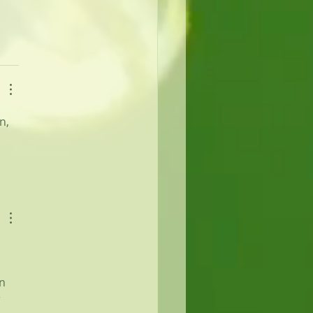
n, 
n 
 