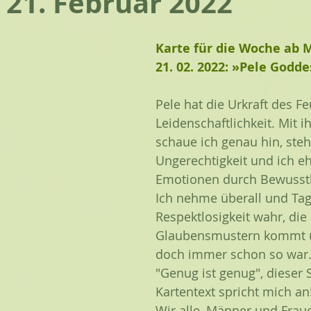
 21. Februar 2022
Karte für die Woche ab 
21. 02. 2022: »Pele Godd
Pele hat die Urkraft des F
Leidenschaftlichkeit. Mit 
schaue ich genau hin, steh
Ungerechtigkeit und ich e
Emotionen durch Bewussth
Ich nehme überall und Tag
Respektlosigkeit wahr, die 
Glaubensmustern kommt u
doch immer schon so war.
"Genug ist genug", dieser 
Kartentext spricht mich an!
Wir alle, Männer und Frau