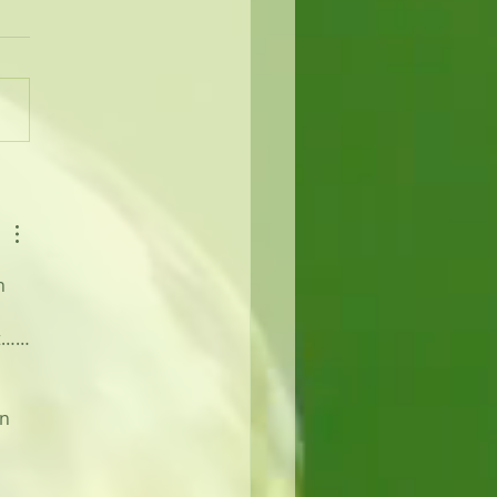
h 
ßt……
n 