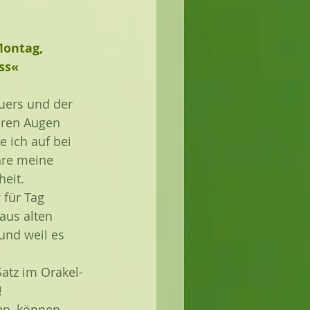
Montag, 
ess«
euers und der 
ihren Augen 
e ich auf bei 
hre meine  
eit. 
 für Tag 
aus alten 
nd weil es 
 
Satz im Orakel-
  
en, können 