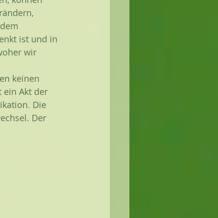
rändern, 
 dem 
nkt ist und in 
oher wir 
en keinen 
 ein Akt der 
kation. Die 
echsel. Der 