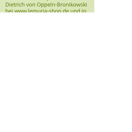
Dietrich von Oppeln-Bronikowski 
bei 
www.lemuria-shop.de
 und in 
jeder Buchhandlung und online. 
Es ist magisch und spannend bis 
zur letzten Seite und bietet 
bestest Filmmaterial.
2 Kommentare