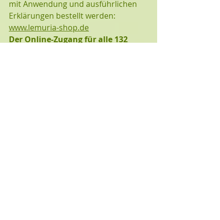
mit Anwendung und ausführlichen 
Erklärungen bestellt werden:  
www.lemuria-shop.de
Der Online-Zugang für alle 132 
Karten ist hier
: 
www.lemuria-
orakel.de 
Ein wunderschöner Film lädt dich 
ein, mehr über das Orakel und seine 
Verwendung zu erfahren. 
2 Kommentare