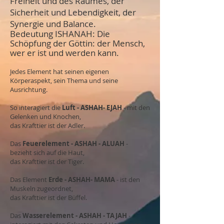
Freiheit und des Raumes, der
Sicherheit und Lebendigkeit, der
Synergie und Balance.
Bedeutung ISHANAH: Die
Schöpfung der Göttin: der Mensch,
wer er ist und werden kann.
Jedes Element hat seinen eigenen
Körperaspekt, sein Thema und seine
Ausrichtung.
So interagiert die
Luft - ASHAH- EJAH
- mit den
Gelenken und Knochen,
das Krafttier ist der Adler.
Das
Feuerelement - ASHAH - ALUAH
-
bezieht sich auf die Haut,
das Krafttier ist der Tiger.
Das Element
Erde - ASHAH- MAMA
- ist den
Muskeln zugeordnet,
das Krafttier ist der Büffel.
Das
Wasserelement - ASHAH - TAJAH
-