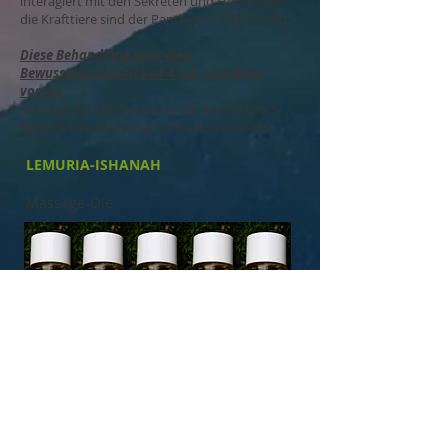
interagiert mit den Sekreten und Hormonen,
die Krafttiere sind der Panther und der Delfin.
Diese Behandlung setzt eine
Bewusstseinsarbeit von 4 Std. Coaching
voraus.
Sie trägt zur Verbesserung der Rechts-Links-
Balance bei, zu Vitalität und Lebensfreude.
LEMURIA-ISHANAH
Massage-Öle
Ishanah- Behandlung
155 Euro
Dauer ca. 2 Std.